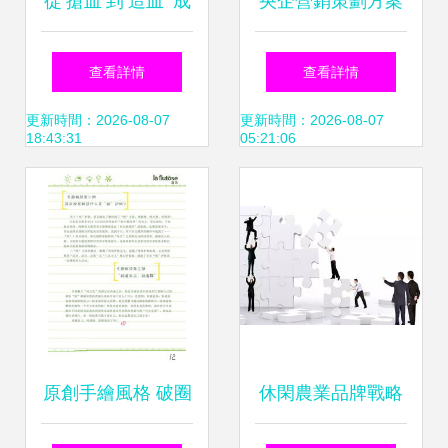
從‘搶血’到‘造血’ 成
央企營銷策劃方案
都策劃機構命名與
范文.docx - 人人文
查看詳情
查看詳情
農品牌崛起的三層
庫
更新時間：2026-08-07
更新時間：2026-08-07
18:43:31
05:21:06
邏輯
原創手繪風格 破圈
休閑農業品牌戰略