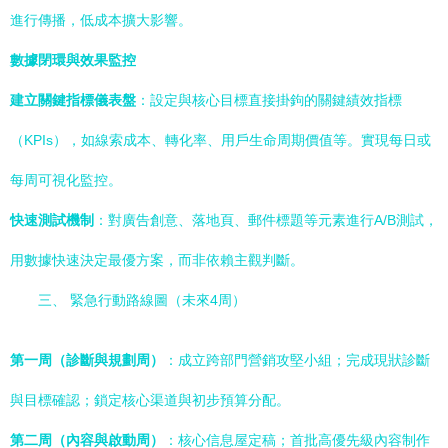
進行傳播，低成本擴大影響。
數據閉環與效果監控
建立關鍵指標儀表盤
：設定與核心目標直接掛鉤的關鍵績效指標
（KPIs），如線索成本、轉化率、用戶生命周期價值等。實現每日或
每周可視化監控。
快速測試機制
：對廣告創意、落地頁、郵件標題等元素進行A/B測試，
用數據快速決定最優方案，而非依賴主觀判斷。
三、 緊急行動路線圖（未來4周）
第一周（診斷與規劃周）
：成立跨部門營銷攻堅小組；完成現狀診斷
與目標確認；鎖定核心渠道與初步預算分配。
第二周（內容與啟動周）
：核心信息屋定稿；首批高優先級內容制作