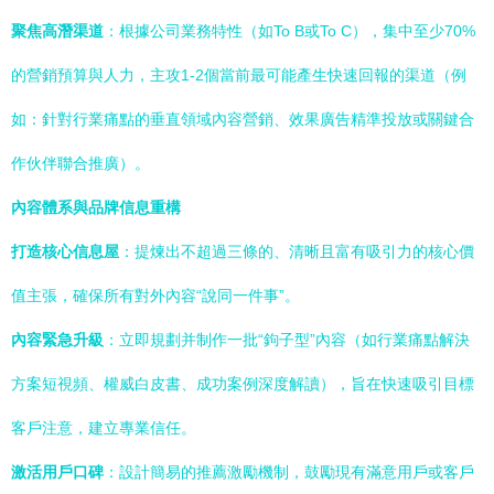
聚焦高潛渠道
：根據公司業務特性（如To B或To C），集中至少70%
的營銷預算與人力，主攻1-2個當前最可能產生快速回報的渠道（例
如：針對行業痛點的垂直領域內容營銷、效果廣告精準投放或關鍵合
作伙伴聯合推廣）。
內容體系與品牌信息重構
打造核心信息屋
：提煉出不超過三條的、清晰且富有吸引力的核心價
值主張，確保所有對外內容“說同一件事”。
內容緊急升級
：立即規劃并制作一批“鉤子型”內容（如行業痛點解決
方案短視頻、權威白皮書、成功案例深度解讀），旨在快速吸引目標
客戶注意，建立專業信任。
激活用戶口碑
：設計簡易的推薦激勵機制，鼓勵現有滿意用戶或客戶