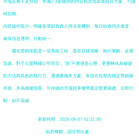
市場反應不及預期：準備2-3套備用的內容創意或渠道組合方案，可隨
時切換。
內部協作阻力：明確各環節負責人與決策機制，每日站會同步進度，
確保信息透明，行動統一。
優化營銷策劃是一項系統工程，貴在目標清晰、執行果斷、反應
迅速。對于云盟螞蟻公司而言，“急”不應僅是心態，更應轉化為敏捷
的方法與高效的執行力。通過實施本方案，有望在短期內穩定營銷基
本面，并為構建長期、可持續的市場競爭優勢奠定堅實基礎。立即行
動，刻不容緩。
更新時間：2026-08-07 02:21:30
如若轉載，請注明出處：