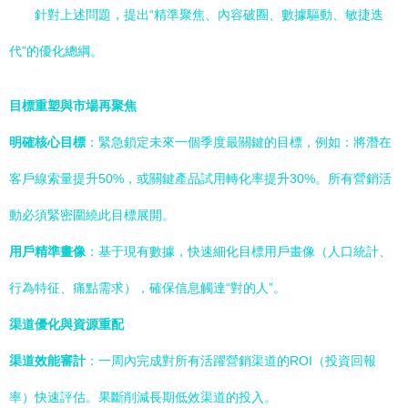
針對上述問題，提出“精準聚焦、內容破圈、數據驅動、敏捷迭
代”的優化總綱。
目標重塑與市場再聚焦
明確核心目標
：緊急鎖定未來一個季度最關鍵的目標，例如：將潛在
客戶線索量提升50%，或關鍵產品試用轉化率提升30%。所有營銷活
動必須緊密圍繞此目標展開。
用戶精準畫像
：基于現有數據，快速細化目標用戶畫像（人口統計、
行為特征、痛點需求），確保信息觸達“對的人”。
渠道優化與資源重配
渠道效能審計
：一周內完成對所有活躍營銷渠道的ROI（投資回報
率）快速評估。果斷削減長期低效渠道的投入。