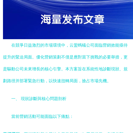
在競爭日益激烈的市場環境中，云盟螞蟻公司面臨營銷效能亟待
提升的緊迫局面。優化營銷策劃不僅是應對當下挑戰的必要舉措，更
是驅動公司未來增長的核心引擎。本方案旨在系統性地診斷現狀、規
劃路徑并部署緊急行動，以快速扭轉局面，搶占市場先機。
一、 現狀診斷與核心問題剖析
當前營銷活動可能面臨以下痛點：